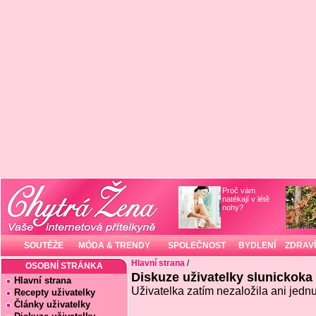
Proč vám
natékají v létě
nohy?
SOUTĚŽE
MÓDA & TRENDY
SPOLEČNOST
BYDLENÍ
ZDRAVÍ
Hlavní strana
/
OSOBNÍ STRÁNKA
Diskuze uživatelky slunickoka
Hlavní strana
Uživatelka zatím nezaložila ani jednu
Recepty uživatelky
Články uživatelky